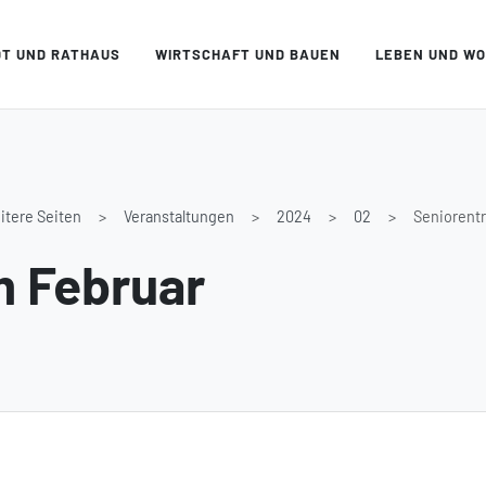
DT UND RATHAUS
WIRTSCHAFT UND BAUEN
LEBEN UND W
itere Seiten
Veranstaltungen
2024
02
Seniorentr
m Februar