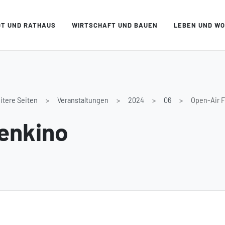
DT UND RATHAUS
WIRTSCHAFT UND BAUEN
LEBEN UND W
itere Seiten
Veranstaltungen
2024
06
Open-Air F
ienkino