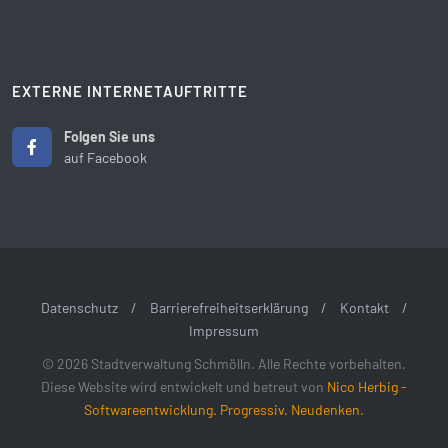
EXTERNE INTERNETAUFTRITTE
Folgen Sie uns
auf Facebook
Datenschutz
/
Barrierefreiheitserklärung
/
Kontakt
/
Impressum
© 2026 Stadtverwaltung Schmölln. Alle Rechte vorbehalten.
Diese Website wird entwickelt und betreut von
Nico Herbig -
Softwareentwicklung. Progressiv. Neudenken.