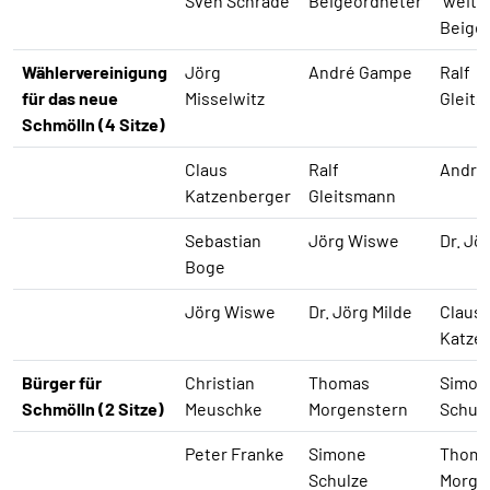
Sven Schrade
Beigeordneter
weite
Beige
Wählervereinigung
Jörg
André Gampe
Ralf
für das neue
Misselwitz
Gleit
Schmölln (4 Sitze)
Claus
Ralf
André
Katzenberger
Gleitsmann
Sebastian
Jörg Wiswe
Dr. Jö
Boge
Jörg Wiswe
Dr. Jörg Milde
Claus
Katze
Bürger für
Christian
Thomas
Simon
Schmölln (2 Sitze)
Meuschke
Morgenstern
Schul
Peter Franke
Simone
Thom
Schulze
Morge