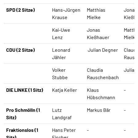
SPD (2 Sitze)
Hans-Jürgen
Matthias
Jonas
Krause
Mielke
Kießh
Kai-Uwe
Jonas
Matthi
Lenz
Kießhauer
Mielke
CDU (2 Sitze)
Leonard
Julian Degner
Claudi
Jähler
Rausc
Volker
Claudia
Julian
Stubbe
Rauschenbach
DIE LINKE (1 Sitz)
Katja Keller
Klaus
-
Hübschmann
Pro Schmölln (1
Lutz
Markus Bär
-
Sitz)
Landgraf
Fraktionslos (1
Hans Peter
-
-
Sitz)
Fischer