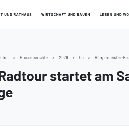
DT UND RATHAUS
WIRTSCHAFT UND BAUEN
LEBEN UND W
eiten
Presseberichte
2026
05
Bürgermeister-Radt
adtour startet am Sa
ge