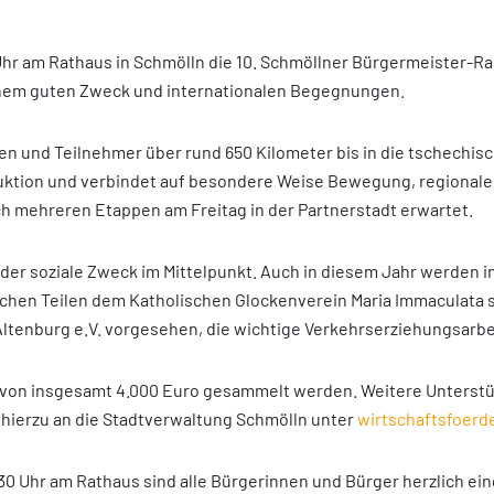
Uhr am Rathaus in Schmölln die 10. Schmöllner Bürgermeister-Ra
inem guten Zweck und internationalen Begegnungen.
nen und Teilnehmer über rund 650 Kilometer bis in die tschechis
duktion und verbindet auf besondere Weise Bewegung, regional
h mehreren Etappen am Freitag in der Partnerstadt erwartet.
der soziale Zweck im Mittelpunkt. Auch in diesem Jahr werden
chen Teilen dem Katholischen Glockenverein Maria Immaculata 
Altenburg e.V. vorgesehen, die wichtige Verkehrserziehungsarbei
 von insgesamt 4.000 Euro gesammelt werden. Weitere Unterstüt
 hierzu an die Stadtverwaltung Schmölln unter
wirtschaftsfoer
0 Uhr am Rathaus sind alle Bürgerinnen und Bürger herzlich ei