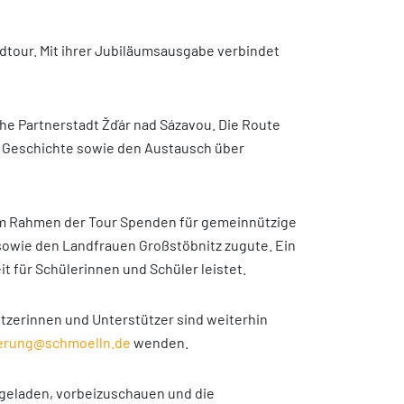
dtour. Mit ihrer Jubiläumsausgabe verbindet
che Partnerstadt Žďár nad Sázavou. Die Route
e Geschichte sowie den Austausch über
 im Rahmen der Tour Spenden für gemeinnützige
sowie den Landfrauen Großstöbnitz zugute. Ein
t für Schülerinnen und Schüler leistet.
zerinnen und Unterstützer sind weiterhin
derung@schmoelln.de
wenden.
ngeladen, vorbeizuschauen und die