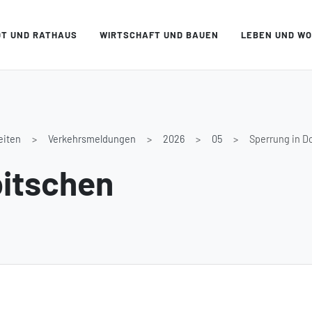
DT UND RATHAUS
WIRTSCHAFT UND BAUEN
LEBEN UND W
eiten
Verkehrsmeldungen
2026
05
Sperrung in D
bitschen