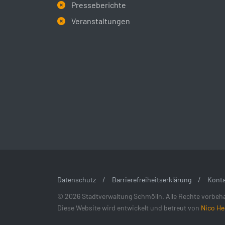
Presseberichte
Veranstaltungen
Datenschutz
/
Barrierefreiheitserklärung
/
Konta
© 2026 Stadtverwaltung Schmölln. Alle Rechte vorbeha
Diese Website wird entwickelt und betreut von
Nico He