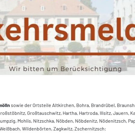
mölln
sowie der Ortsteile Altkirchen, Bohra, Brandrübel, Braunsh
oßstöbnitz, Großtauschwitz, Hartha, Hartroda, Illsitz, Jauern, 
mpzig, Mohlis, Nitzschka, Nöbden, Nöbdenitz, Nödenitzsch, Pap
, Weißbach, Wildenbörten, Zagkwitz, Zschernitzsch: