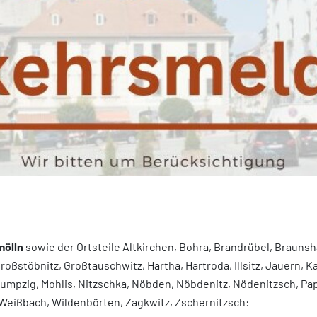
mölln
sowie der Ortsteile Altkirchen, Bohra, Brandrübel, Braunsh
oßstöbnitz, Großtauschwitz, Hartha, Hartroda, Illsitz, Jauern, 
mpzig, Mohlis, Nitzschka, Nöbden, Nöbdenitz, Nödenitzsch, Pap
, Weißbach, Wildenbörten, Zagkwitz, Zschernitzsch: